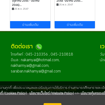
(ตุลาคม 2565 - มีนาคม
2564 -มีนาคม 2565...
2566)...
25 พ.ย. 2567
25 พ.ย. 2567
อ่านเพิ่มเติม
อ่านเพิ่มเติม
ติดต่อเรา
เ
โทรศัพท์ : 045-210356 , 045-210818
วัน
อีเมล :
nakamyai@hotmail.com
,
นัก
nakharmyai@gmail.com
,
saraban.nakhamyai@gmail.com
ใช้งานคุกกี้ เพื่อประมวลผลและปรับปรุงการให้บริการ ท่านสามารถศึกษารายละเอีย
© Coppyright by Sukplus Co.,Ltd
กี้ (Cookies Policy)
,
นโยบายเว็บไซต์ (Website Policy)
และ
นโยบายคุ้มครองข้